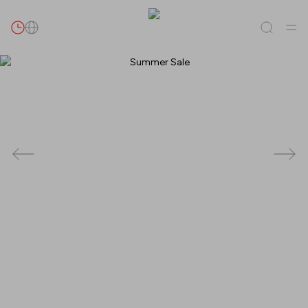
Търси
Всички
(
0
)
Обекти
(
0
)
Предложения
(
0
)
Събития
(
0
)
Обекти
Предложения
Събития